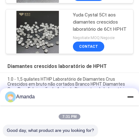
Yuda Cystal 5Ct aos
diamantes crescidos
laboratório de 6Ct HPHT
Negotiate MOQ:Negocie
CONTACT
Diamantes crescidos laboratório de HPHT
1.0 - 1,5 quilates HTHP Laboratório de Diamantes Crus
Crescidos em bruto não cortados Branco HPHT Diamantes
Crus Para Fabricação de Anéis de Diamantes de Laboratório
Amanda
100% Real e Dureza 10 Mohs 1 quilate HPHT Laboratório feito
em bruto bruto branco laboratório diamante
7:31 PM
5.0 - 6.0 quilates D E F Cor VS Claridade HPHT Diamante
Laboratório Criado Diamante bruto na China
Good day, what product are you looking for?