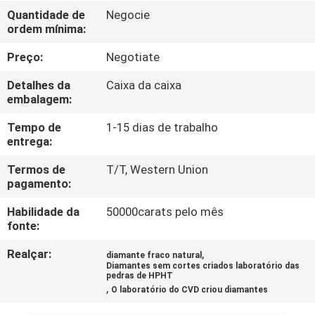
CONTROLE
Quantidade de
Negocie
ordem mínima:
DA
QUALIDADE
Preço:
Negotiate
Detalhes da
Caixa da caixa
CONTACTE-
embalagem:
NOS
Tempo de
1-15 dias de trabalho
entrega:
NOTÍCIA
Termos de
T/T, Western Union
pagamento:
Habilidade da
50000carats pelo mês
CASOS
fonte:
Realçar:
,
diamante fraco natural
MAPA
Diamantes sem cortes criados laboratório das
pedras de HPHT
DO
,
O laboratório do CVD criou diamantes
SITE