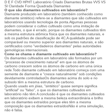
D E F CVD HPHT Laboratório Criado Diamantes Brutas VVS VS
SI Claridade Forma Quadrada Diamantes
O que são diamantes cultivados em laboratório?
Diamante produzido em laboratório (também conhecido como
diamante sintético) refere-se a diamantes que são cultivados em
laboratórios usando tecnologia de ponta.Algumas pessoas
podem considerar o cultivo cultivado como uma imitação de
diamantes, o que é errado, porque os diamantes cultivados têm
a mesma estrutura atômica física que os diamantes naturais, e
sob os padrões de classificação de 4C,A qualidade pode ser
comparável ou mesmo superior aos diamantes naturais, e são
certificados como "verdadeiros diamantes" pelas autoridades
gemológicas internacionais.
Como se chama o diamante cultivado em laboratório?
Os diamantes cultivados em laboratório são formados por um
"processo de crescimento natural" em que os átomos de
carbono crescem sobre os átomos de carbono em uma única
rede.Todo diamante cultivado em laboratório começa com uma
semente de diamante e "cresce naturalmente" sob condições
devidamente controladasOs diamantes acima do solo e no
subsolo têm a mesma estrutura de carbono.
Quando usado em jóias, "sintético" quase sempre significa
"artificial" ou "falso", o que os diamantes cultivados em
laboratório não têm.A conclusão é que os diamantes cultivados
em laboratório exibem a mesma beleza extraordinária e brilho
que os diamantes extraídos porque eles têm a mesma
composição que os diamantes extraídosNão é uma simulação,
não é falsa.