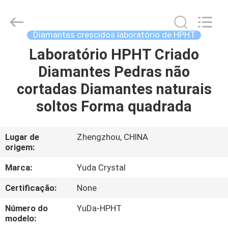
2026
Henan
Yuda
Crystal
Co.,Ltd.
Diamantes crescidos laboratório de HPHT
All
Rights
Reserved.
Laboratório HPHT Criado
CASA
Diamantes Pedras não
PRODUTOS
cortadas Diamantes naturais
soltos Forma quadrada
SOBRE
NÓS
Lugar de
Zhengzhou, CHINA
origem:
EXCURSÃO
Marca:
Yuda Crystal
DA
Certificação:
None
FÁBRICA
Número do
YuDa-HPHT
modelo: